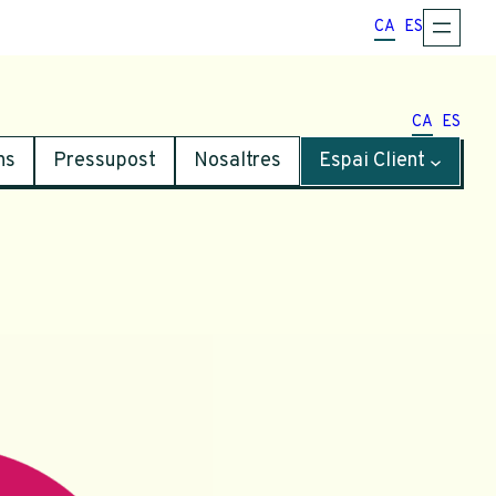
CA
ES
CA
ES
ns
Pressupost
Nosaltres
Espai Client