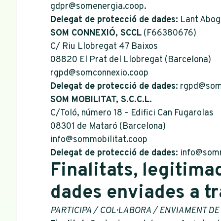
gdpr@somenergia.coop.
Delegat de protecció de dades:
Lant Abog
SOM CONNEXIÓ, SCCL
(F66380676)
C/ Riu Llobregat 47 Baixos
08820 El Prat del Llobregat (Barcelona)
rgpd@somconnexio.coop
Delegat de protecció de dades
: rgpd@som
SOM MOBILITAT, S.C.C.L.
C/Toló, número 18 – Edifici Can Fugarolas
08301 de Mataró (Barcelona)
info@sommobilitat.coop
Delegat de protecció de dades
: info@som
Finalitats, legitima
dades enviades a tr
PARTICIPA / COL·LABORA / ENVIAMENT D