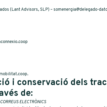
ados (Lant Advisors, SLP) – somenergia@delegado-dat
connexio.coop
mobilitat.coop.
ció i conservació dels tra
avés de:
E CORREUS ELECTRÒNICS