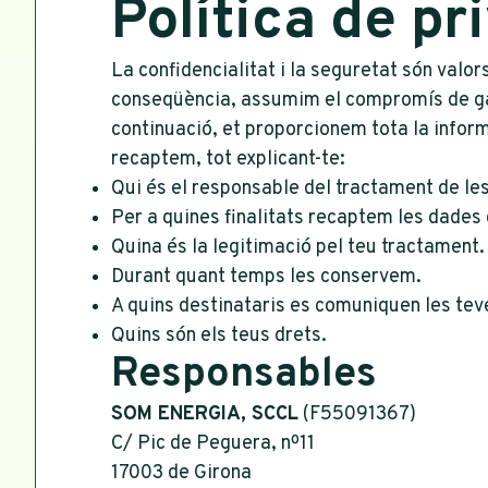
Política de pr
La confidencialitat i la seguretat són v
conseqüència, assumim el compromís de gara
continuació, et proporcionem tota la infor
recaptem, tot explicant-te:
Qui és el responsable del tractament de le
Per a quines finalitats recaptem les dades 
Quina és la legitimació pel teu tractament.
Durant quant temps les conservem.
A quins destinataris es comuniquen les tev
Quins són els teus drets.
Responsables
SOM ENERGIA, SCCL
(F55091367)
C/ Pic de Peguera, nº11
17003 de Girona