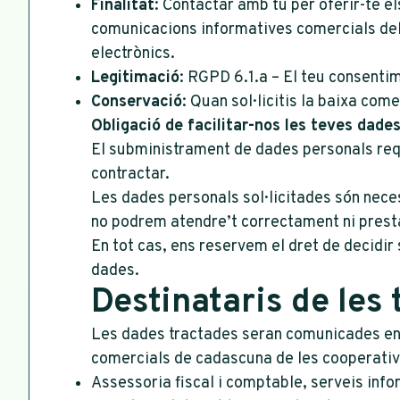
Finalitat
: Contactar amb tu per oferir-te e
comunicacions informatives comercials dels
electrònics.
Legitimació
: RGPD 6.1.a – El teu consentim
Conservació
: Quan sol·licitis la baixa come
Obligació de facilitar-nos les teves dade
El subministrament de dades personals requ
contractar.
Les dades personals sol·licitades són necess
no podrem atendre’t correctament ni prestar
En tot cas, ens reservem el dret de decidir
dades.
Destinataris de les
Les dades tractades seran comunicades ent
comercials de cadascuna de les cooperativ
Assessoria fiscal i comptable, serveis infor