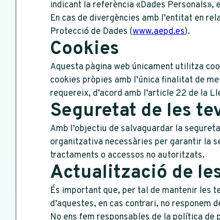
indicant la referència «Dades Personals», e
En cas de divergències amb l’entitat en re
Protecció de Dades (
www.aepd.es
).
Cookies
Aquesta pàgina web únicament utilitza cooki
cookies pròpies amb l’única finalitat de m
requereix, d’acord amb l’article 22 de la Ll
Seguretat de les te
Amb l’objectiu de salvaguardar la segureta
organitzativa necessàries per garantir la s
tractaments o accessos no autoritzats.
Actualització de le
És important que, per tal de mantenir les 
d’aquestes, en cas contrari, no responem d
No ens fem responsables de la política de p