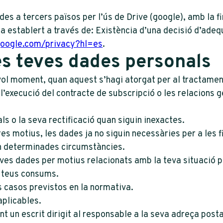
es a tercers països per l’ús de Drive (google), amb la fi
a establert a través de: Existència d’una decisió d’adeq
.google.com/privacy?hl=es
.
les teves dades personals
vol moment, quan aquest s’hagi atorgat per al tractament
l’execució del contracte de subscripció o les relacions 
als o la seva rectificació quan siguin inexactes.
res motius, les dades ja no siguin necessàries per a les f
 en determinades circumstàncies.
 teves dades per motius relacionats amb la teva situació 
s teus consums.
ls casos previstos en la normativa.
aplicables.
nt un escrit dirigit al responsable a la seva adreça posta