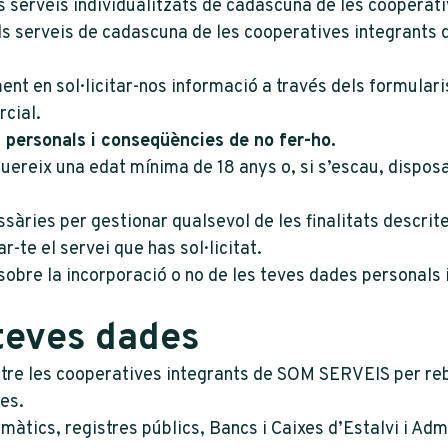
ls serveis individualitzats de cadascuna de les cooperat
 serveis de cadascuna de les cooperatives integrants de
ent en sol·licitar-nos informació a través dels formular
rcial.
s personals i conseqüències de no fer-ho.
ereix una edat mínima de 18 anys o, si s’escau, disposar
àries per gestionar qualsevol de les finalitats descrites,
-te el servei que has sol·licitat.
 sobre la incorporació o no de les teves dades personals 
 teves dades
re les cooperatives integrants de SOM SERVEIS per reb
es.
màtics, registres públics, Bancs i Caixes d’Estalvi i Admi